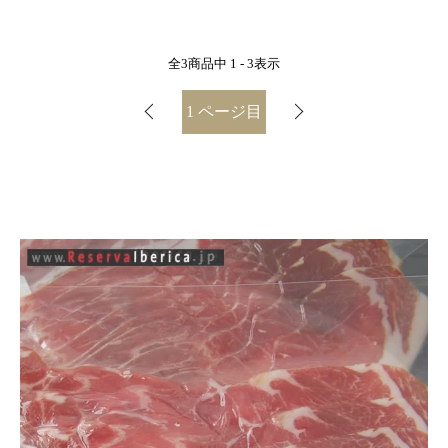
全
3
商品中
1 - 3
表示
1
ページ目