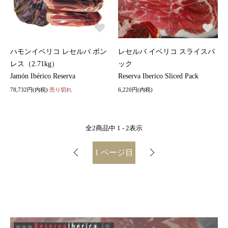
ハモンイベリコ レセルバ ボン
レセルバ イベリコ スライスパ
レス（2.71kg）
ック
Jamón Ibérico Reserva
Reserva Iberico Sliced Pack
78,732円(内税)
売り切れ
6,220円(内税)
全
2
商品中
1 - 2
表示
1
ページ目