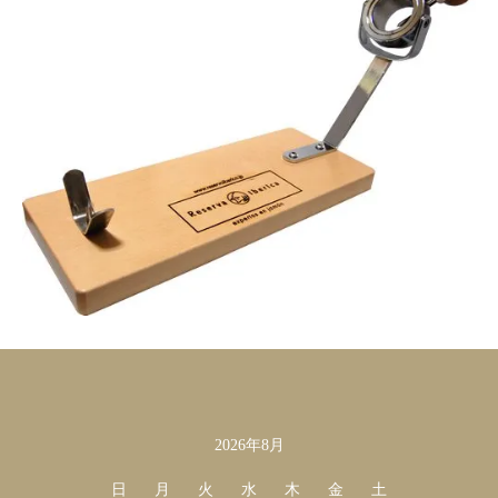
2026年8月
カレンダー
日
月
火
水
木
金
土